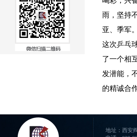
喝彩，兴
雨
，坚持
亚、季军
这次乒乓
了一个相
发潜能，
的精诚合
地址：西安